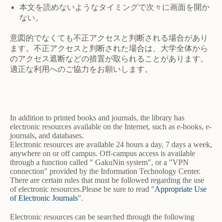
本文を読めないようなタイミングで次々に画面を開か
ない。
意図的でなくても不正アクセスと判断される場合があり
ます。不正アクセスと判断された場合は、大学全体から
のアクセス遮断などの措置が取られることがあります。
適正な利用へのご協力をお願いします。
In addition to printed books and journals, the library has
electronic resources available on the Internet, such as e-books, e-
journals, and databases.
Electronic resources are available 24 hours a day, 7 days a week,
anywhere on or off campus. Off-campus access is available
through a function called " GakuNin system", or a "VPN
connection" provided by the Information Technology Center.
There are certain rules that must be followed regarding the use
of electronic resources.Please be sure to read "
Appropriate Use
of Electronic Journals
".
Electronic resources can be searched through the following