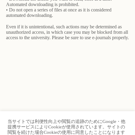
Automated downloading is prohibited.
• Do not open a series of files at once as it is considered
automated downloading.
Even if it is unintentional, such actions may be determined as
unauthorized access, in which case you may be blocked from all
access to the university. Please be sure to use e-journals properly.
当サイトでは利便性向上や閲覧の追跡のためにGoogle・他
TOP
Site Map
提携サービスによりCookieが使用されています。サイトの
閲覧を続けた場合Cookieの使用に同意したことになります