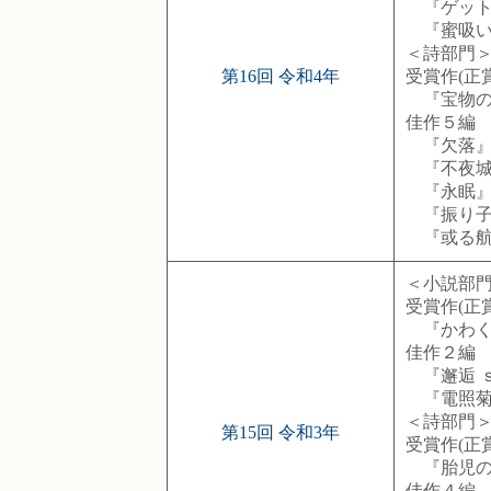
『ゲット
『蜜吸い
＜詩部門
第16回 令和4年
受賞作(正賞
『宝物の
佳作５編
『欠落』藍
『不夜城
『永眠』
『振り子
『或る航海
＜小説部
受賞作(正
『かわく
佳作２編
『邂逅 ｓ
『電照菊
＜詩部門
第15回 令和3年
受賞作(正賞
『胎児の
佳作４編