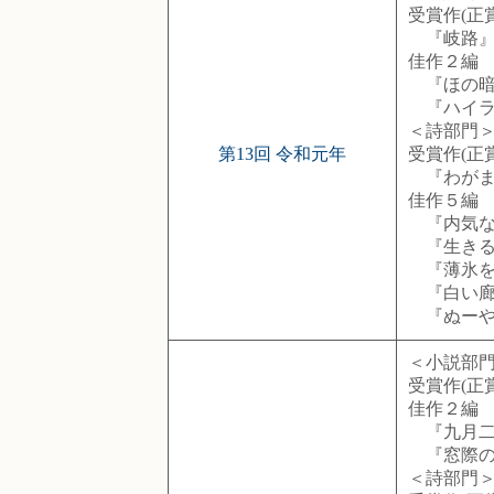
受賞作(正
『岐路』
佳作２編
『ほの暗い
『ハイライ
＜詩部門
第13回 令和元年
受賞作(正賞
『わがまま
佳作５編
『内気なス
『生きるた
『薄氷を踊
『白い廊下
『ぬーやて
＜小説部
受賞作(正
佳作２編
『九月二十
『窓際のシ
＜詩部門