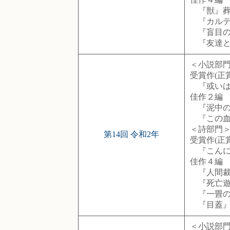
『獣』葬
『カルテ
『盲目の
『友達と
＜小説部
受賞作(正
『或いは
佳作２編
『泥中の眠
『この血
＜詩部門
第14回 令和2年
受賞作(正賞
『こんにゃ
佳作４編
『人間裁判
『死亡遊戯
『一畳の
『目蓋』今
＜小説部