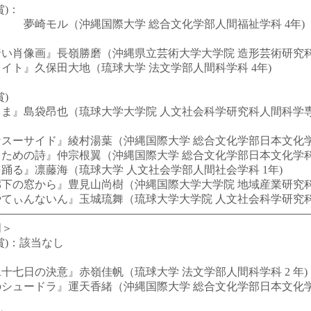
賞)：
 夢崎モル（沖縄国際大学 総合文化学部人間福祉学科 4年)
肖像画』長嶺勝磨（沖縄県立芸術大学大学院 造形芸術研究科比
ト』久保田大地（琉球大学 法文学部人間科学科 4年)
＞
)
』島袋昂也（琉球大学大学院 人文社会科学研究科人間科学専攻
ーサイド』綾村湯葉（沖縄国際大学 総合文化学部日本文化学科
めの詩』仲宗根翼（沖縄国際大学 総合文化学部日本文化学科 
る』凛藤海（琉球大学 人文社会学部人間社会学科 1年)
の窓から』豊見山尚樹（沖縄国際大学大学院 地域産業研究科 
ぃんないん』玉城琉舞（琉球大学大学院 人文社会科学研究科 
門＞
賞)：該当なし
七日の決意』赤嶺佳帆（琉球大学 法文学部人間科学科 2 年)
ュードラ』運天香緒（沖縄国際大学 総合文化学部日本文化学科 
＞