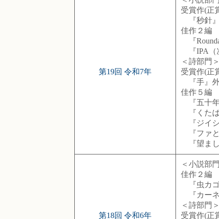
受賞作(正
『秒針』
佳作２編
『Roun
『IPA（
＜詩部門
第19回 令和7年
受賞作(正賞
『手』外
佳作５編
『五十年』
『くたば
『ジイシ
『ファとミ
『望まし
＜小説部
佳作２編
『虫カゴ
『カーネ
＜詩部門
第18回 令和6年
受賞作(正賞