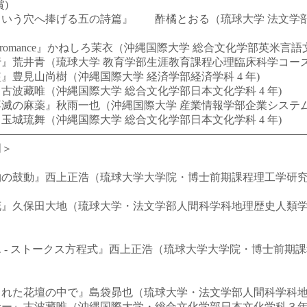
)
う穴へ捧げる五の詩篇』 酢橘とおる（琉球大学 法文学部国
ic romance』かねしろ茉衣（沖縄国際大学 総合文化学部英米言語文
荒井青（琉球大学 教育学部生涯教育課程心理臨床科学コース 4
豊見山尚樹（沖縄国際大学 経済学部経済学科 4 年)
波藏唯（沖縄国際大学 総合文化学部日本文化学科 4 年)
の麻薬』秋雨一也（沖縄国際大学 産業情報学部企業システム学科
城琉舞（沖縄国際大学 総合文化学部日本文化学科 4 年)
門＞
の鼓動』西上正浩（琉球大学大学院・博士前期課程理工学研究
』久保田大地（琉球大学・法文学部人間科学科地理歴史人類学
＞
 ‐ ストークス方程式』西上正浩（琉球大学大学院・博士前期
編
れた花壇の中で』島袋昴也（琉球大学・法文学部人間科学科地
ー』古波藏唯（沖縄国際大学・総合文化学部日本文化学科３