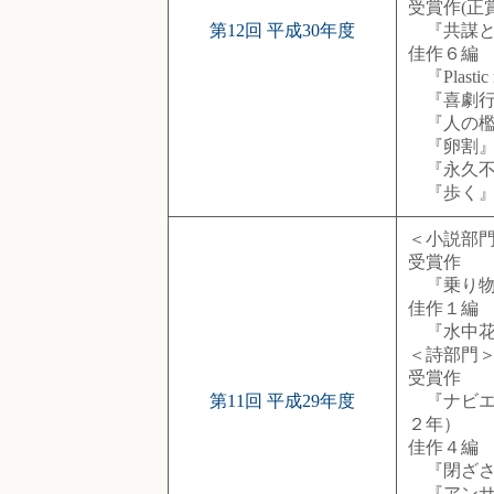
受賞作(正賞
第12回 平成30年度
『共謀とい
佳作６編
『Plast
『喜劇行』
『人の檻』
『卵割』古
『永久不滅
『歩く』玉
＜小説部
受賞作
『乗り物
佳作１編
『水中花
＜詩部門
受賞作
第11回 平成29年度
『ナビエ
２年）
佳作４
『閉ざさ
『アンサ