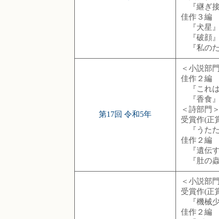
『継ぎ接
佳作３編
『犬星』
『破顔』し
『私のため
＜小説部
佳作２編
『これは小
『香食』土
＜詩部門
第17回 令和5年
受賞作(正賞
『うたた
佳作２編
『遺伝する
『肚の蟲
＜小説部
受賞作(正
『機械少女
佳作２編