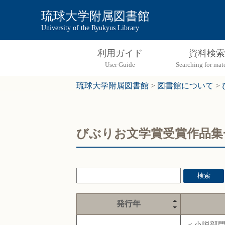
琉球大学附属図書館
University of the Ryukyus Library
利用ガイド
資料検索
琉球大学附属図書館
>
図書館について
>
びぶりお文学賞受賞作品集
発行年
＜小説部