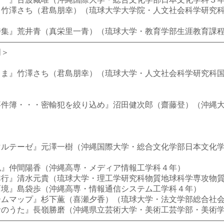
竹澤さち（君島朋幸）（琉球大学大学院・人文社会科学研究科
）
集』荒井青（真栄里一青）（琉球大学・教育学部生涯教育課程
門＞
ま』竹澤さち（君島朋幸）（琉球大学・人文社会科学研究科国
件簿・・・密輸犯を絞り込め』沼田健次郎（齋藤登）（沖縄大
）
＞
ルテーゼ』元澤一樹（沖縄国際大学・総合文化学部日本文化
』仲間陽香（沖縄高専・メディア情報工学科４年）
行』清水元貴（琉球大学・理工学研究科物質地球科学専攻物質
境』島袋歩（沖縄高専・情報通信システム工学科４年）
ムマップ』杉下薫（喜瀬夕香）（琉球大学・法文学部総合社会
のうた』長嶺勝磨（沖縄県立芸術大学・美術工芸学部・美術