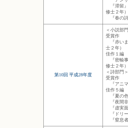
『滞留』
修士２年
『春の詩
＜小説部
受賞作
『赤いま
士２年）
佳作１編
『密輸事
修士２年
＜詩部門
第10回 平成28年度
受賞作
『アニマ
佳作５編
『夏の色
『夜間非
『虚実面
『ドリー
『窒息者