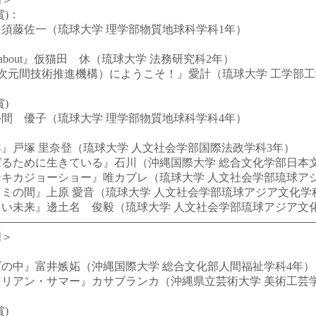
賞)：
須藤佐一（琉球大学 理学部物質地球科学科1年）
dabout』仮猫田 休（琉球大学 法務研究科2年）
次元間技術推進機構）にようこそ！』愛計（琉球大学 工学部工
＞
)
間 優子（琉球大学 理学部物質地球科学科4年）
戸塚 里奈登（琉球大学 人文社会学部国際法政学科3年）
るために生きている』石川（沖縄国際大学 総合文化学部日本文
キカジョーショー』唯カブレ（琉球大学 人文社会学部琉球アジ
の間』上原 愛音（琉球大学 人文社会学部琉球アジア文化学
い未来』邊土名 俊毅（琉球大学 人文社会学部琉球アジア文化
門＞
の中』富井嫉妬（沖縄国際大学 総合文化部人間福祉学科4年）
リアン・サマー』カサブランカ（沖縄県立芸術大学 美術工芸学
＞
)