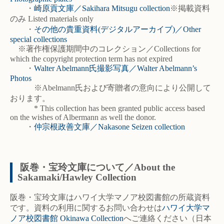
・
崎原貢文庫／Sakihara Mitsugu collection
※掲載資料
のみ Listed materials only
・
その他の貴重資料(デジタルアーカイブ)／Other
special collections
※著作権保護期間中のコレクション／Collections for
which the copyright protection term has not expired
・
Walter Abelmann氏撮影写真／Walter Abelmann’s
Photos
※Abelmann氏および寄贈者の意向により公開して
おります。
* This collection has been granted public access based
on the wishes of Albermann as well the donor.
・
仲宗根政善文庫／Nakasone Seizen collection
阪巻・宝玲文庫について／About the
Sakamaki/Hawley Collection
阪巻・宝玲文庫はハワイ大学マノア校図書館の所蔵資料
です。資料の利用に関するお問い合わせは
ハワイ大学マ
ノア校図書館 Okinawa Collection
へご連絡ください（日本