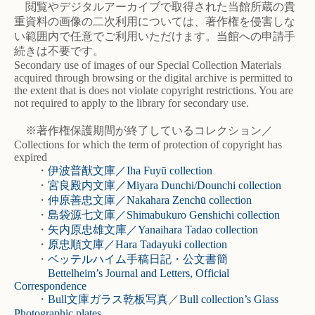
閲覧やデジタルアーカイブで取得された当館所蔵の貴
重資料の画像の二次利用については、著作権を侵害しな
い範囲内で任意でご利用いただけます。当館への申請手
続きは不要です。
Secondary use of images of our Special Collection Materials
acquired through browsing or the digital archive is permitted to
the extent that is does not violate copyright restrictions. You are
not required to apply to the library for secondary use.
※著作権保護期間が終了しているコレクション／
Collections for which the term of protection of copyright has
expired
・
伊波普猷文庫／Iha Fuyū collection
・
宮良殿内文庫／Miyara Dunchi/Dounchi collection
・
仲原善忠文庫／Nakahara Zenchū collection
・
島袋源七文庫／Shimabukuro Genshichi collection
・
矢内原忠雄文庫／Yanaihara Tadao collection
・
原忠順文庫／Hara Tadayuki collection
・
ベッテルハイム手稿日記・公文書簡
Bettelheim’s Journal and Letters, Official
Correspondence
・
Bull文庫ガラス乾板写真
／
Bull collection’s Glass
Photographic plates