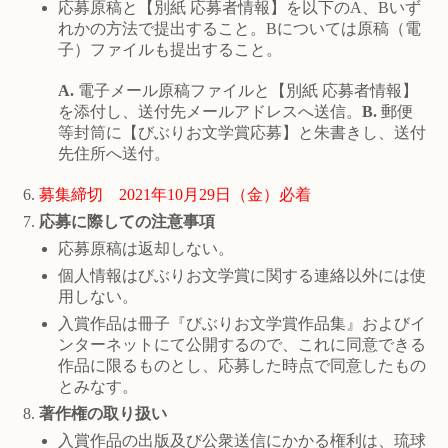
応募原稿と【別紙 応募者情報】を以下のA、Bいず
れかの方法で提出すること。Bについては原稿（電
子）ファイルも提出すること。
A.
電子メール原稿ファイルと【別紙 応募者情報】
を添付し、送付先メールアドレスへ送信。
B.
郵便
等封筒に【びぶりお文学賞応募】と朱書きし、送付
先住所へ送付。
募集締切 2021年10月29日（金）必着
応募に際しての注意事項
応募原稿は返却しない。
個人情報はびぶりお文学賞に関する連絡以外には使
用しない。
入賞作品は冊子『びぶりお文学賞作品集』およびイ
ンターネットにて公開するので、これに同意できる
作品に限るものとし、応募した時点で同意したもの
とみなす。
著作権の取り扱い
入賞作品の出版及び公衆送信にかかる権利は、琉球