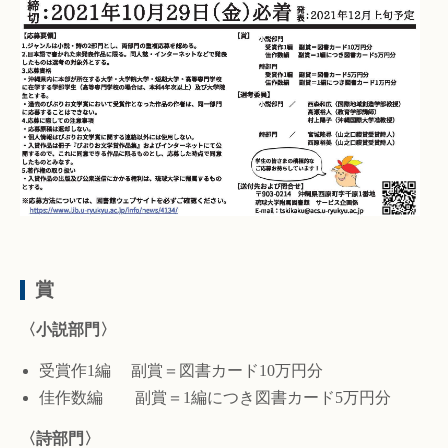
賞
〈小説部門〉
受賞作1編 副賞＝図書カード10万円分
佳作数編 副賞＝1編につき図書カード5万円分
〈詩部門〉