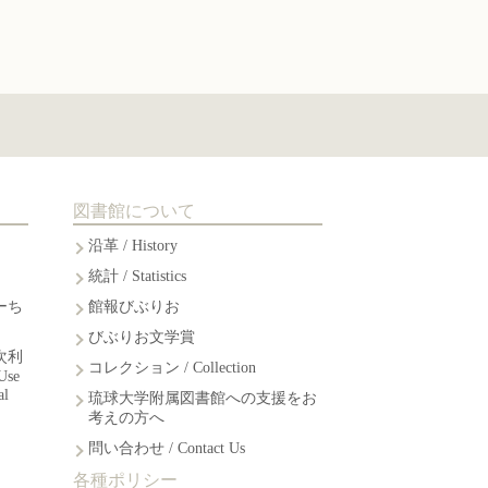
図書館について
沿革 / History
統計 / Statistics
ーち
館報びぶりお
びぶりお文学賞
次利
コレクション / Collection
Use
al
琉球大学附属図書館への支援をお
考えの方へ
問い合わせ / Contact Us
各種ポリシー