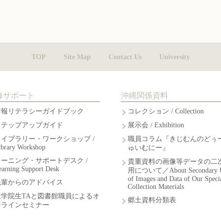
TOP
Site Map
Contact Us
University
修サポート
沖縄関係資料
情報リテラシーガイドブック
コレクション / Collection
ステップアップガイド
展示会 / Exhibition
ライブラリー・ワークショップ /
職員コラム『きじむんのどぅ
ibrary Workshop
ゅいむにー』
ラーニング・サポートデスク /
貴重資料の画像等データの二
earning Support Desk
用について／About Secondary 
of Images and Data of Our Speci
先輩からのアドバイス
Collection Materials
大学院生TAと図書館職員によるオ
郷土資料分類表
ンラインセミナー