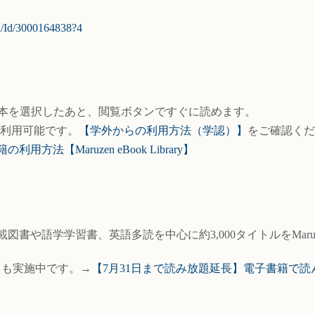
ail/Id/3000164838?4
い本を選択したあと、閲覧ボタンですぐに読めます。
で利用可能です。
【学外からの利用方法（学認）】
をご確認く
利用方法【Maruzen eBook Library】
語学学習書、英語多読を中心に約3,000タイトルをMaruzen eB
ビスも実施中です。→
【7月31日まで読み放題延長】電子書籍で読