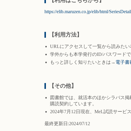
【利用はこちらから】
https://elib.maruzen.co.jp/elib/html/SeriesDet
【利用方法】
URLにアクセスして一覧から読みた
学外からも本学発行のID/パスワード
もっと詳しく知りたいときは→
電子書籍の
【その他】
図書館では、就活本のほかシラバス掲載図書や
購読契約しています。
2024年7月12日現在、MeL試読サー
最終更新日:2024/07/12