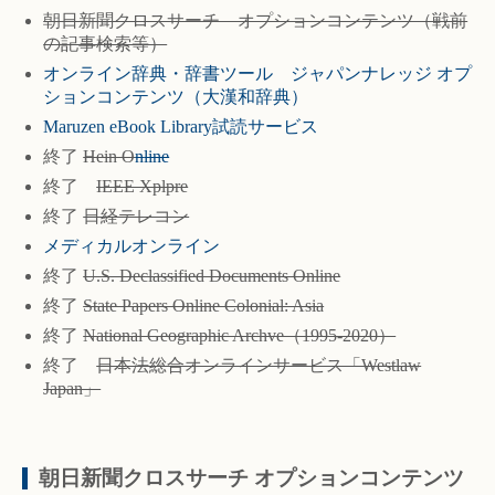
朝日新聞クロスサーチ オプションコンテンツ（戦前
の記事検索等）
オンライン辞典・辞書ツール ジャパンナレッジ オプ
ションコンテンツ（大漢和辞典）
Maruzen eBook Library試読サービス
終了
Hein O
n
line
終了
IEEE Xplpre
終了
日経テレコン
メディカルオンライン
終了
U.S. Declassified Documents Online
終了
State Papers Online Colonial: Asia
終了
National Geographic Archve（1995-2020）
終了
日本法総合オンラインサービス「Westlaw
Japan」
朝日新聞クロスサーチ オプションコンテンツ