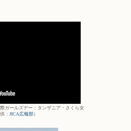
際ガールズデー：タンザニア・さくら女
供：
JICA広報部
）