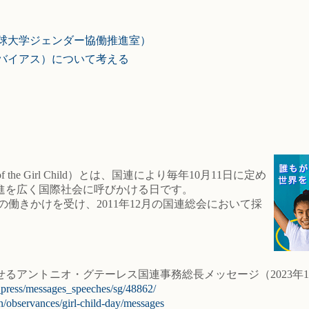
球大学ジェンダー協働推進室）
バイアス）について考える
of the Girl Child）とは、国連により毎年10月11日に定め
進を広く国際社会に呼びかける日です。
働きかけを受け、2011年12月の国連総会において採
せるアントニオ・グテーレス国連事務総長メッセージ（2023年1
_press/messages_speeches/sg/48862/
n/observances/girl-child-day/messages