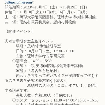
culture.jp/museum/
）
開催期間：2023年10月7日（土）～10月29日（日）
休館日：10月10日(火), 11日(水), 16日(月), 23日(月)
主 催：琉球大学附属図書館、琉球大学博物館(風樹館）
共 催：恩納村教育委員会、恩納村博物館
【関連イベント】
①考古学研究室主催イベント
場所：恩納村博物館研修室
日時：10月14日（土）13:30～16:00
主催：琉球大学考古学研究室
〇講演会：14:00～15:30
講師：主税 英徳(国際地域創造学部講師)
演題：「考古学と恩納村」
内容：考古学って何だろう？発掘調査って何をす
るの？考古学研究の基本的なお話や、
恩納村の遺跡の「ココがすごい！」を紹介
する講演です。
参加人数：先着100人（予約なし）
〇ポスターセッション：13:30～14:00／15:30～16:00