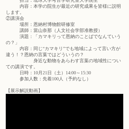
担当：琉球大学考古学研究室大学院生
内容：本学の院生が最近の研究成果を皆様に説明
します。
②講演会
場所：恩納村博物館研修室
講師：當山奈那（人文社会学部准教授）
演題：「カマキリって恩納のことばでなんていう
の？」
内容：同じ“カマキリ”でも地域によって言い方が
違う！？恩納の言葉ではどういうの？
身近な動物をあらわす言葉の地域性につい
ての講演です。
日時：10月21日（土）14:00～15:30
参加人数：先着100人（予約なし）
【展示解説動画】