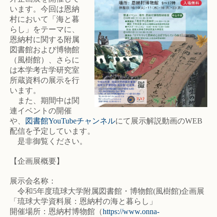
います。今回は恩納
村において「海と暮
らし」をテーマに、
恩納村に関する附属
図書館および博物館
（風樹館）、さらに
は本学考古学研究室
所蔵資料の展示を行
います。
また、期間中は関
連イベントの開催
や、
図書館YouTubeチャンネル
にて展示解説動画のWEB
配信を予定しています。
是非御覧ください。
【企画展概要】
展示会名称：
令和5年度琉球大学附属図書館・博物館(風樹館)企画展
「琉球大学資料展：恩納村の海と暮らし」
開催場所：恩納村博物館（
https://www.onna-