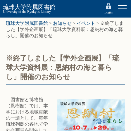
琉球大学附属図書館
University of the Ryukyus Library
Login
琉球大学附属図書館
>
お知らせ
>
イベント
>
※終了しま
した【学外企画展】「琉球大学資料展：恩納村の海と暮
らし」開催のお知らせ
※終了しました【学外企画展】「琉
球大学資料展：恩納村の海と暮ら
し」開催のお知らせ
図書館と博物館
（風樹館）では、本
学における地域貢献
の一環として、毎年
琉球列島の各地で学
外企画展を開催して