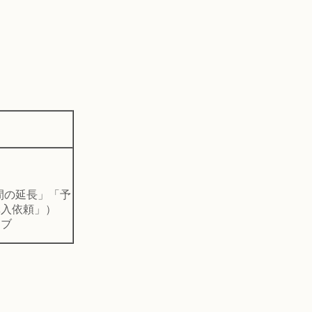
期間の延長」「予
購入依頼」）
イブ