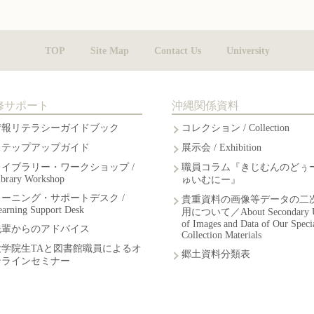
TOP
Site Map
Contact Us
University
修サポート
沖縄関係資料
情報リテラシーガイドブック
コレクション / Collection
ステップアップガイド
展示会 / Exhibition
ライブラリー・ワークショップ /
職員コラム『きじむんのどぅ
ibrary Workshop
ゅいむにー』
ラーニング・サポートデスク /
貴重資料の画像等データの二
earning Support Desk
用について／About Secondary 
of Images and Data of Our Speci
先輩からのアドバイス
Collection Materials
大学院生TAと図書館職員によるオ
郷土資料分類表
ンラインセミナー