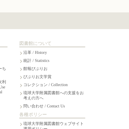
図書館について
沿革 / History
統計 / Statistics
ーち
館報びぶりお
びぶりお文学賞
次利
コレクション / Collection
Use
al
琉球大学附属図書館への支援をお
考えの方へ
問い合わせ / Contact Us
各種ポリシー
琉球大学附属図書館ウェブサイト
運用ポリシー