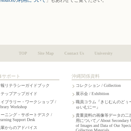
esourceの利用について
」もあわせてご覧ください。
TOP
Site Map
Contact Us
University
修サポート
沖縄関係資料
情報リテラシーガイドブック
コレクション / Collection
ステップアップガイド
展示会 / Exhibition
ライブラリー・ワークショップ /
職員コラム『きじむんのどぅ
ibrary Workshop
ゅいむにー』
ラーニング・サポートデスク /
貴重資料の画像等データの二
earning Support Desk
用について／About Secondary 
of Images and Data of Our Speci
先輩からのアドバイス
Collection Materials