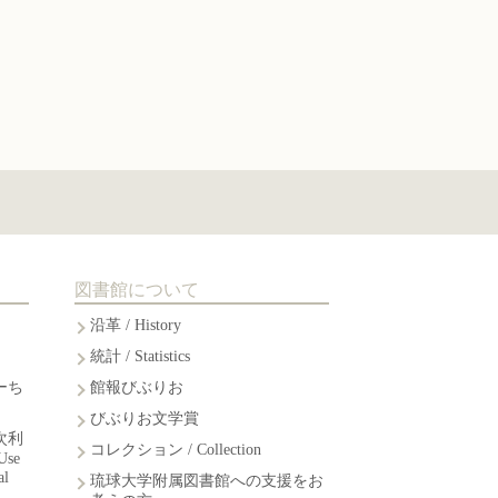
図書館について
沿革 / History
統計 / Statistics
ーち
館報びぶりお
びぶりお文学賞
次利
コレクション / Collection
Use
al
琉球大学附属図書館への支援をお