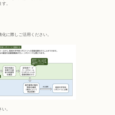
ます。
務化に際しご活用ください。
さい。