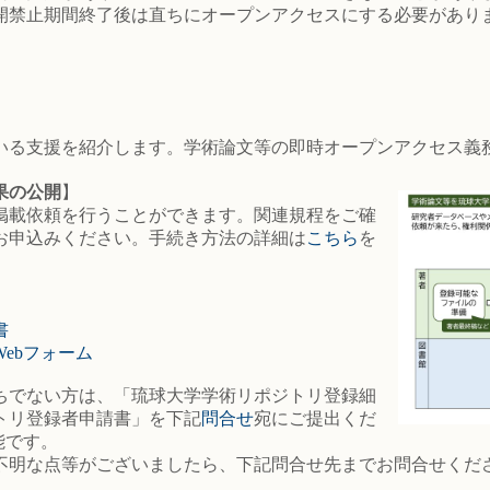
開禁止期間終了後は直ちにオープンアクセスにする必要があり
いる支援を紹介します。学術論文等の即時オープンアクセス義
果の公開
】
掲載依頼を行うことができます。関連規程をご確
お申込みください。手続き方法の詳細は
こちら
を
書
ebフォーム
ちでない方は、「琉球大学学術リポジトリ登録細
トリ登録者申請書」を下記
問合せ
宛にご提出くだ
能です。
不明な点等がございましたら、下記問合せ先までお問合せくだ