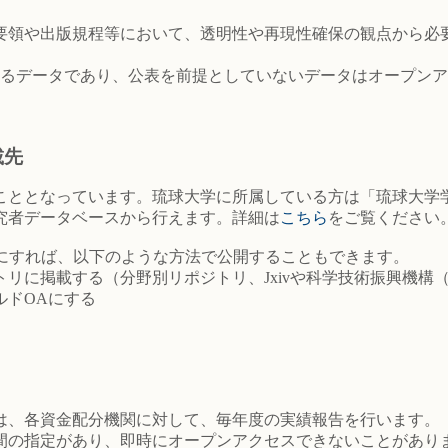
要領や出版規程等において、透明性や再現性確保の観点から必
を前提としているデータであり、公表を前提としていないデータはオー
載先
こととなっています。琉球大学に所属している方は「琉球大学
究者データベースから行えます。詳細は
こちら
をご覧ください
できるようにすれば、以下のような方法で公開することもできます。
リに掲載する（分野別リポジトリ、Jxivや科学技術振興機構（
ルドOAにする
は、各資金配分機関に対して、毎年度の実績報告を行います。
間の指定があり、即時にオープンアクセスできないことがあり