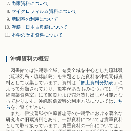
尚家資料について
マイクロフィルム資料について
新聞室の利用について
漢籍・日本古典籍について
本学の歴史資料について
沖縄資料の概要
図書館では沖縄県全域、奄美全域を中心とした琉球弧
（琉球列島・琉球諸島）を主題とした資料を沖縄関係資
料として収集しています。資料は「
郷土資料分類表
」に
よって分類されており、複本があるものについては「沖
縄開架資料室」にて閲覧および館外貸し出しが可能とな
っております。沖縄関係資料の利用方法については
こち
ら
をご覧ください。
また、伊波普猷や仲原善忠等の沖縄学における著名な
研究者の旧蔵資料もあり、一部資料については貴重資料
として取り扱っています。貴重資料の一部については、