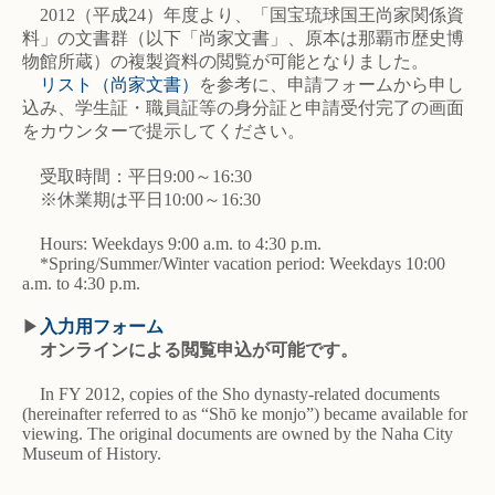
2012（平成24）年度より、「国宝琉球国王尚家関係資
料」の文書群（以下「尚家文書」、原本は那覇市歴史博
物館所蔵）の複製資料の閲覧が可能となりました。
リスト（尚家文書）
を参考に、申請フォームから申し
込み、学生証・職員証等の身分証と申請受付完了の画面
をカウンターで提示してください。
受取時間：平日9:00～16:30
※休業期は平日10:00～16:30
Hours: Weekdays 9:00 a.m. to 4:30 p.m.
*Spring/Summer/Winter vacation period: Weekdays 10:00
a.m. to 4:30 p.m.
▶
入力用フォーム
オンラインによる閲覧申込が可能です。
In FY 2012, copies of the Sho dynasty-related documents
(hereinafter referred to as “Shō ke monjo”) became available for
viewing. The original documents are owned by the Naha City
Museum of History.