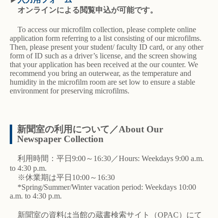
オンラインによる閲覧申込が可能です。
To access our microfilm collection, please complete online
application form referring to a list consisting of our microfilms.
Then, please present your student/ faculty ID card, or any other
form of ID such as a driver’s license, and the screen showing
that your application has been received at the our counter. We
recommend you bring an outerwear, as the temperature and
humidity in the microfilm room are set low to ensure a stable
environment for preserving microfilms.
新聞室の利用について／About Our
Newspaper Collection
利用時間：平日9:00～16:30／Hours: Weekdays 9:00 a.m.
to 4:30 p.m.
※休業期は平日10:00～16:30
*Spring/Summer/Winter vacation period: Weekdays 10:00
a.m. to 4:30 p.m.
新聞室の資料は当館の蔵書検索サイト（OPAC）にて