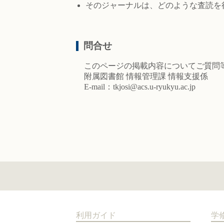
そのジャーナルは、どのような査読を
問合せ
このページの掲載内容についてご質問等
附属図書館 情報管理課 情報支援係
E-mail：tkjosi@acs.u-ryukyu.ac.jp
利用ガイド
学