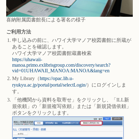
喜納附属図書館長による署名の様子
ご利用方法
申し込みの前に、ハワイ大学マノア校図書館に所蔵が
あることを確認します。
ハワイ大学マノア校図書館蔵書検索
https://uhawaii-
manoa.primo.exlibrisgroup.com/discovery/search?
vid=01UHAWAII_MANOA:MANOA&lang=en
My Library（
https://opac.lib.u-
ryukyu.ac.jp/portal/portal/selectLogin/
）にログインしま
す。
「他機関から資料を取寄せ」をクリックし、「ILL新
規依頼」の「新規複写依頼」または「新規貸借依頼」
ボタンをクリックします。