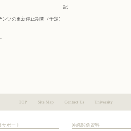
記
テンツの更新停止期間（予定）
す。
TOP
Site Map
Contact Us
University
修サポート
沖縄関係資料