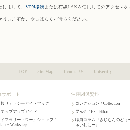
たしまして、
VPN接続
または有線LANを使用してのアクセスを
かけしますが、今しばらくお待ちください。
TOP
Site Map
Contact Us
University
修サポート
沖縄関係資料
情報リテラシーガイドブック
コレクション / Collection
ステップアップガイド
展示会 / Exhibition
ライブラリー・ワークショップ /
職員コラム『きじむんのどぅ
ibrary Workshop
ゅいむにー』