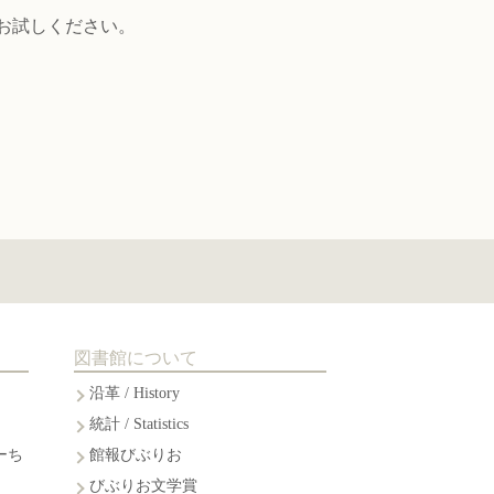
お試しください。
図書館について
沿革 / History
統計 / Statistics
ーち
館報びぶりお
びぶりお文学賞