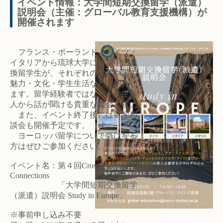
イベント情報：大学間短期交換留学（派遣）
説明会（主催：グローバル教育支援機構）が
開催されます
フランス・ポーランド・ドイツ・
イタリアから琉球大学に留学中の交
換留学生が、それぞれの大学や国の
魅力・文化・学生生活などを紹介し
ます。留学経験者ではなく、学生本
人から話が聞ける貴重な機会です。
また、イベント終了後には留学相
談会も開催予定です。
ヨーロッパ留学について気になる
方はぜひご参加ください。
イベント名：第４回Cross-Cultural
Connections
「大学間短期交換留学
（派遣）説明会 Study in Europe」
※事前申し込み不要