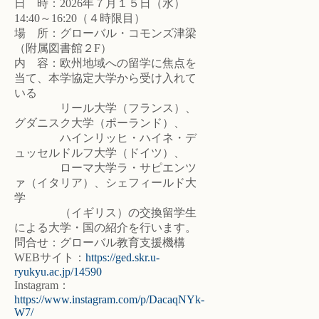
日 時：2026年７月１５日（水）
14:40～16:20（４時限目）
場 所：グローバル・コモンズ津梁
（附属図書館２F）
内 容：欧州地域への留学に焦点を
当て、本学協定大学から受け入れて
いる
リール大学（フランス）、
グダニスク大学（ポーランド）、
ハインリッヒ・ハイネ・デ
ュッセルドルフ大学（ドイツ）、
ローマ大学ラ・サピエンツ
ァ（イタリア）、シェフィールド大
学
（イギリス）の交換留学生
による大学・国の紹介を行います。
問合せ：グローバル教育支援機構
WEBサイト：
https://ged.skr.u-
ryukyu.ac.jp/14590
Instagram：
https://www.instagram.com/p/DacaqNYk-
W7/