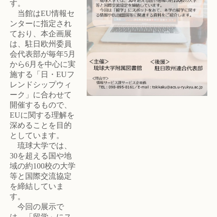
す。
当館はEU情報セ
ンターに指定され
ており、本企画展
は、駐日欧州委員
会代表部が毎年5月
から6月を中心に実
施する「日・EUフ
レンドシップウィ
ーク」に合わせて
開催するもので、
EUに関する理解を
深めることを目的
としています。
琉球大学では、
30を超える国や地
域の約100校の大学
等と国際交流協定
を締結していま
す。
今回の展示で
は、「留学」にス