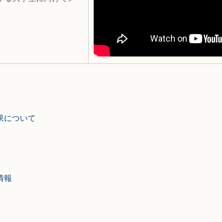
。
果について
情報