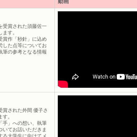
動画
を受賞された須藤佐一
します。
受賞作「秒針」に込め
労した点等についてお
執筆の参考となる情報
賞された外間 優子さ
ます。
「手」への想い、執筆
ついてお話いただきま
する大学生に向けてメ