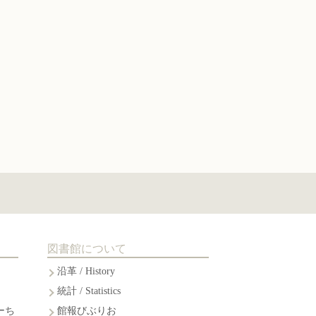
図書館について
沿革 / History
統計 / Statistics
ーち
館報びぶりお