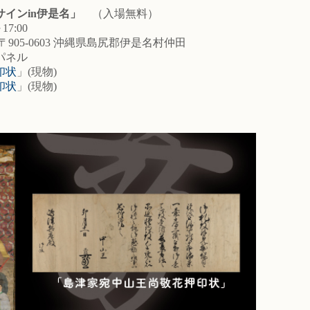
インin伊是名」
（入場無料）
7:00
5-0603 沖縄県島尻郡伊是名村仲田
パネル
印状
」(現物)
印状
」(現物)