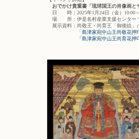
おでかけ貴重書「琉球国王の肖像画とサ
日 時：2025年1月24日（金）10:00～1
場 所：伊是名村産業支援センター 〒90
展示資料：尚敬王・尚育王「御後絵」
「
島津家宛中山王尚敬花押
「
島津家宛中山王尚育花押