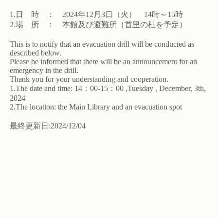
1.日 時 ： 2024年12月3日（火） 14時～15時
2.場 所 ： 本館及び避難所（首里の杜を予定）
This is to notify that an evacuation drill will be conducted as
described below.
Please be informed that there will be an announcement for an
emergency in the drill.
Thank you for your understanding and cooperation.
1.The date and time: 14：00-15：00 ,Tuesday , December, 3th,
2024
2.The location: the Main Library and an evacuation spot
最終更新日:2024/12/04