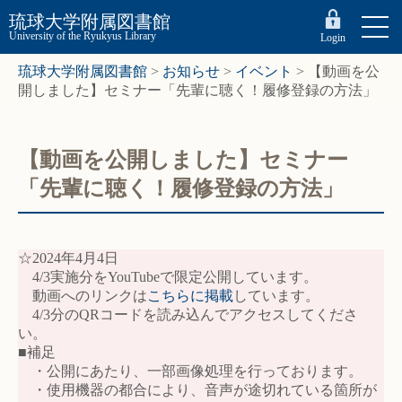
琉球大学附属図書館
University of the Ryukyus Library
Login
琉球大学附属図書館
>
お知らせ
>
イベント
>
【動画を公
開しました】セミナー「先輩に聴く！履修登録の方法」
【動画を公開しました】セミナー
「先輩に聴く！履修登録の方法」
☆2024年4月4日
4/3実施分をYouTubeで限定公開しています。
動画へのリンクは
こちらに掲載
しています。
4/3分のQRコードを読み込んでアクセスしてくださ
い。
■補足
・公開にあたり、一部画像処理を行っております。
・使用機器の都合により、音声が途切れている箇所が