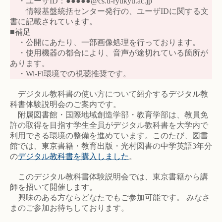
・ユーザID：●●●●●@cs.u-ryukyu.ac.jp
情報基盤統括センター発行の、ユーザIDに関する文
書に記載されています。
■補足
・公開にあたり、一部画像処理を行っております。
・使用機器の都合により、音声が途切れている箇所が
あります。
・Wi-Fi環境での視聴推奨です。
デジタル教科書の使い方について紹介するデジタル教
科書体験説明会のご案内です。
附属図書館・国際地域創造学部・教育学部は、教員免
許の取得を目指す学生全員がデジタル教科書を大学内で
利用できる環境の整備を進めています。このたび、図書
館では、東京書籍・教育出版・光村図書の中学英語3年分
の
デジタル教科書を購入しました
。
このデジタル教科書体験説明会では、東京書籍から講
師を招いて開催します。
興味のある方ならどなたでもご参加可能です。 みなさ
まのご参加お待ちしております。