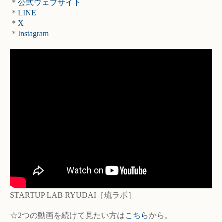
＊
公式ウェブサイト
＊
LINE
＊
X
＊
Instagram
STARTUP LAB RYUDAI［琉ラボ］
☆2つの動画を続けて見たい方は
こちら
から。