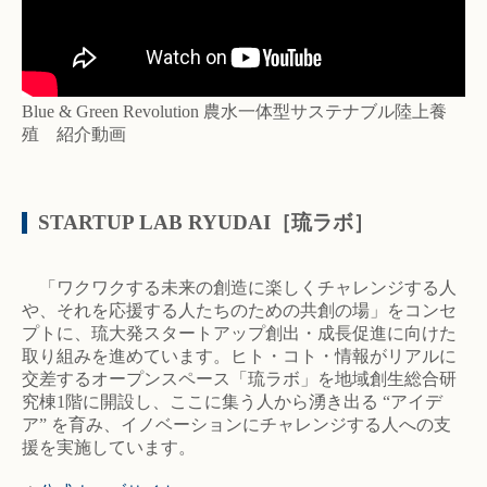
Blue & Green Revolution 農水一体型サステナブル陸上養
殖 紹介動画
STARTUP LAB RYUDAI［琉ラボ］
「ワクワクする未来の創造に楽しくチャレンジする人
や、それを応援する人たちのための共創の場」をコンセ
プトに、琉大発スタートアップ創出・成長促進に向けた
取り組みを進めています。ヒト・コト・情報がリアルに
交差するオープンスペース「琉ラボ」を地域創生総合研
究棟1階に開設し、ここに集う人から湧き出る “アイデ
ア” を育み、イノベーションにチャレンジする人への支
援を実施しています。