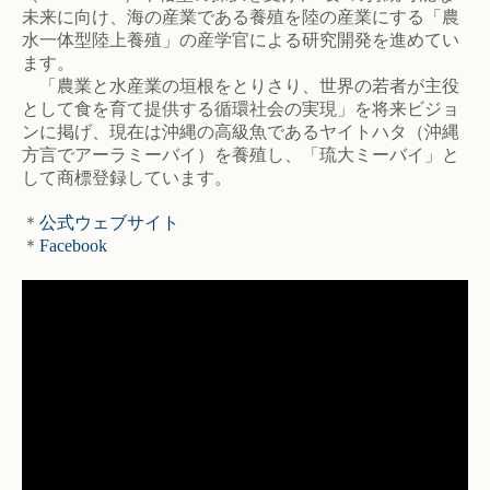
未来に向け、海の産業である養殖を陸の産業にする「農
水一体型陸上養殖」の産学官による研究開発を進めてい
ます。
「農業と水産業の垣根をとりさり、世界の若者が主役
として食を育て提供する循環社会の実現」を将来ビジョ
ンに掲げ、現在は沖縄の高級魚であるヤイトハタ（沖縄
方言でアーラミーバイ）を養殖し、「琉大ミーバイ」と
して商標登録しています。
＊
公式ウェブサイト
＊
Facebook