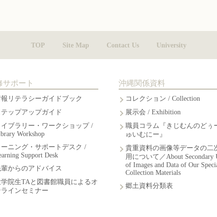
TOP
Site Map
Contact Us
University
修サポート
沖縄関係資料
情報リテラシーガイドブック
コレクション / Collection
ステップアップガイド
展示会 / Exhibition
ライブラリー・ワークショップ /
職員コラム『きじむんのどぅ
ibrary Workshop
ゅいむにー』
ラーニング・サポートデスク /
貴重資料の画像等データの二
earning Support Desk
用について／About Secondary 
of Images and Data of Our Speci
先輩からのアドバイス
Collection Materials
大学院生TAと図書館職員によるオ
郷土資料分類表
ンラインセミナー