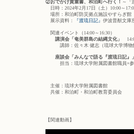
②おでかけ貴重書、和泊町へ行く！
～『
日時：2024年2月17日（土）10:00～17:0
場所：和泊町防災拠点施設やすらぎ館（
展示資料：
『渡琉日記』
伊波普猷文庫
関連イベント（14:00～16:30）
講演会「奄美群島の結縄文化」
14:0
講師：佐々木 健志（琉球大学博物
座談会「みんなで語る『渡琉日記』
担当：琉球大学附属図書館職員×参
主催：琉球大学附属図書館
共催：和泊町・和泊町教育委員会
【関連動画】