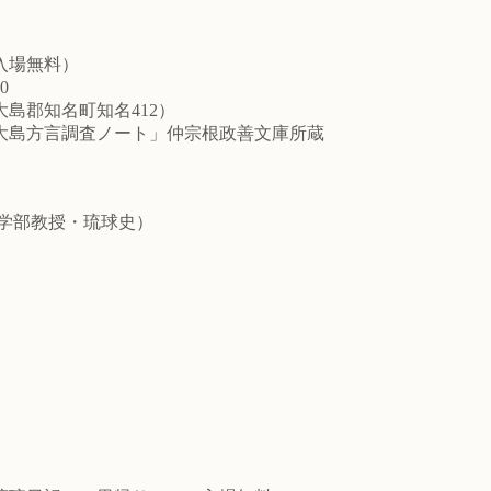
場無料）
0
島郡知名町知名412）
大島方言調査ノート」仲宗根政善文庫所蔵
」
学部教授・琉球史）