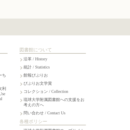
図書館について
沿革 / History
統計 / Statistics
ーち
館報びぶりお
びぶりお文学賞
次利
コレクション / Collection
Use
al
琉球大学附属図書館への支援をお
考えの方へ
問い合わせ / Contact Us
各種ポリシー