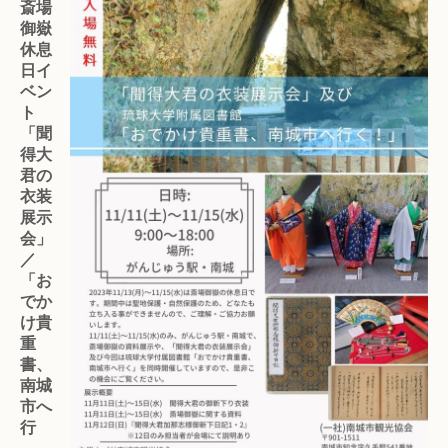
斎場
御嶽
休息
日イ
ベン
ト
「聞
得大
君の
衣装
展示
会」
／
「お
でか
け貴
重
書、
南城
市へ
行