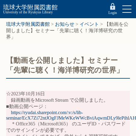
琉球大学附属図書館
University of the Ryukyus Library
Login
琉球大学附属図書館
>
お知らせ
>
イベント
>
【動画を公
開しました】セミナー「先輩に聴く！海洋博研究の世
界」
【動画を公開しました】セミナー
「先輩に聴く！海洋博研究の世界」
☆2023年10月16日
録画動画をMicrosoft Stream で公開しました。
■動画公開ページ：
https://ryudai.sharepoint.com/:v:/s/lib-
seminar/EcX7Zi72ntJOgFJMeWKeWWcBviAqwmDLy9lePihlA
＊Office365（Microsoft365） のユーザID・パスワード
でのサインインが必要です。