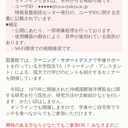
サインインできれば、学外からも視聴可能です。
・ユーザID：●●●●●@cs.u-ryukyu.ac.jp
情報基盤統括センター発行の、ユーザIDに関する文
書に記載されています。
■補足
・公開にあたり、一部画像処理を行っております。
・使用機器の都合により、音声が途切れている箇所が
あります。
・Wi-Fi環境での視聴推奨です。
図書館では、
ラーニング・サポートデスク
で学修サポー
トを行っている大学院生TA（ティーチング・アシスタン
ト）による、琉大での学びのヒントを紹介するセミナー
を開催しています。
今回は、1975年に開催された沖縄国際海洋博覧会に関
する研究を行う院生が、研究方法や文献紹介などを行い
ます。かたい話はしません。
オンラインでも開催しますので、学食やご自宅等でラ
ンチを食べながらでもご参加いただけます。
興味のある方ならどなたでもご参加OK！ みなさまのご