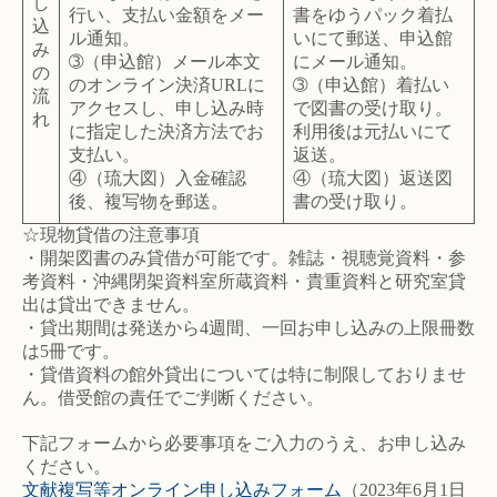
し
行い、支払い金額をメー
書をゆうパック着払
込
ル通知。
いにて郵送、申込館
み
➂（申込館）メール本文
にメール通知。
の
のオンライン決済URLに
➂（申込館）着払い
流
アクセスし、申し込み時
で図書の受け取り。
れ
に指定した決済方法でお
利用後は元払いにて
支払い。
返送。
④（琉大図）入金確認
④（琉大図）返送図
後、複写物を郵送。
書の受け取り。
☆現物貸借の注意事項
・開架図書のみ貸借が可能です。雑誌・視聴覚資料・参
考資料・沖縄閉架資料室所蔵資料・貴重資料と研究室貸
出は貸出できません。
・貸出期間は発送から4週間、一回お申し込みの上限冊数
は5冊です。
・貸借資料の館外貸出については特に制限しておりませ
ん。借受館の責任でご判断ください。
下記フォームから必要事項をご入力のうえ、お申し込み
ください。
文献複写等オンライン申し込みフォーム
（2023年6月1日