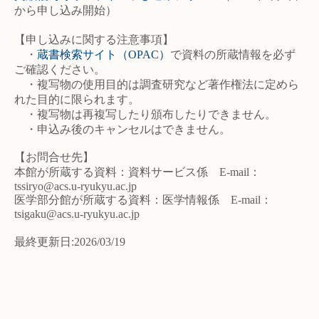
から申し込み開始）
【申し込みに関する注意事項】
・
蔵書検索サイト（OPAC）
で資料の所蔵情報を必ず
ご確認ください。
・複写物の使用目的は調査研究など著作権法に定めら
れた目的に限られます。
・複写物は再複写したり頒布したりできません。
・申込み後のキャンセルはできません。
【お問合せ先】
本館が所蔵する資料：資料サービス係 E-mail：
tssiryo@acs.u-ryukyu.ac.jp
医学部分館が所蔵する資料：医学情報係 E-mail：
tsigaku@acs.u-ryukyu.ac.jp
最終更新日:2026/03/19