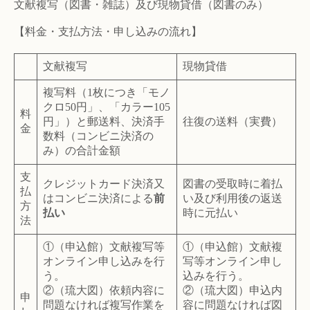
文献複写（図書・雑誌）及び現物貸借（図書のみ）
【料金・支払方法・申し込みの流れ】
文献複写
現物貸借
複写料（1枚につき「モノ
クロ50円」、「カラー105
料
円」）と郵送料、決済手
往復の送料（実費）
金
数料（コンビニ決済の
み）の合計金額
支
クレジットカード決済又
図書の受取時に着払
払
はコンビニ決済による
前
い及び利用後の返送
方
払い
時に元払い
法
①（申込館）文献複写等
①（申込館）文献複
オンライン申し込みを行
写等オンライン申し
う。
込みを行う。
②（琉大図）依頼内容に
②（琉大図）申込内
申
問題なければ複写作業を
容に問題なければ図