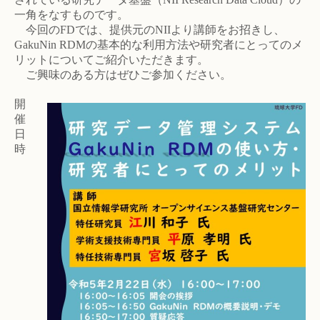
一角をなすものです。
今回のFDでは、提供元のNIIより講師をお招きし、
GakuNin RDMの基本的な利用方法や研究者にとってのメ
リットについてご紹介いただきます。
ご興味のある方はぜひご参加ください。
開
催
日
時