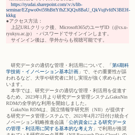
https://ryudai.sharepoint.com/:v:/s/lib-
seminar/EZpwo0vi59hBttYfhZ3QQx8BaU_QkVujfvfdN3BEH-
kkkg
●アクセス方法：
上記URLクリック後、Microsoft365のユーザID（@cs.u-
ryukyu.ac.jp）・パスワードでサインインします。
サインイン後は、学外からも視聴可能です。
研究データの適切な管理・利活用について、「
第6期科
学技術・イノベーション基本計画
」で、その重要性が謳
われるなど、大学や研究者に対し実現が強く求められて
います。
本学では、研究データの適切な管理・利活用を促進す
るため、2023年1月より研究データ管理システムGakuNin
RDMの全学的な利用を開始しました。
GakuNin RDMは、国立情報学研究所（NII）が提供す
る研究データ管理システムで、2021年4月27日付け統合イ
ノベーション戦略推進会議「
公的資金による研究データ
の管理・利活用に関する基本的な考え方
」で利用が推奨
されている研究データ基盤（NII Research Data Cloud）の