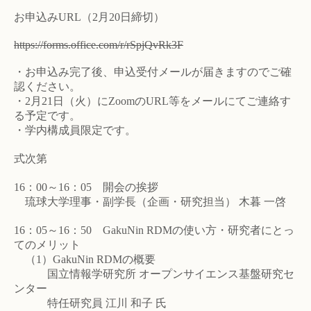
お申込みURL（2月20日締切）
https://forms.office.com/r/rSpjQvRk3F
・お申込み完了後、申込受付メールが届きますのでご確
認ください。
・2月21日（火）にZoomのURL等をメールにてご連絡す
る予定です。
・学内構成員限定です。
式次第
16：00～16：05 開会の挨拶
琉球大学理事・副学長（企画・研究担当） 木暮 一啓
16：05～16：50 GakuNin RDMの使い方・研究者にとっ
てのメリット
（1）GakuNin RDMの概要
国立情報学研究所 オープンサイエンス基盤研究セ
ンター
特任研究員 江川 和子 氏