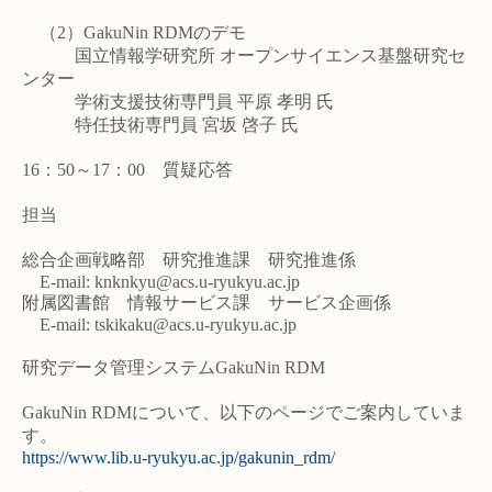
（2）GakuNin RDMのデモ
国立情報学研究所 オープンサイエンス基盤研究セ
ンター
学術支援技術専門員 平原 孝明 氏
特任技術専門員 宮坂 啓子 氏
16：50～17：00 質疑応答
担当
総合企画戦略部 研究推進課 研究推進係
E-mail: knknkyu@acs.u-ryukyu.ac.jp
附属図書館 情報サービス課 サービス企画係
E-mail: tskikaku@acs.u-ryukyu.ac.jp
研究データ管理システムGakuNin RDM
GakuNin RDMについて、以下のページでご案内していま
す。
https://www.lib.u-ryukyu.ac.jp/gakunin_rdm/