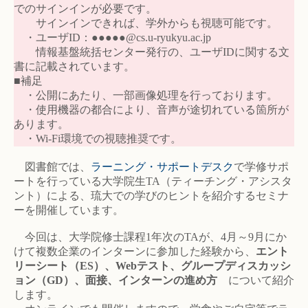
でのサインインが必要です。
サインインできれば、学外からも視聴可能です。
・ユーザID：●●●●●@cs.u-ryukyu.ac.jp
情報基盤統括センター発行の、ユーザIDに関する文
書に記載されています。
■補足
・公開にあたり、一部画像処理を行っております。
・使用機器の都合により、音声が途切れている箇所が
あります。
・Wi-Fi環境での視聴推奨です。
図書館では、
ラーニング・サポートデスク
で学修サポ
ートを行っている大学院生TA（ティーチング・アシスタ
ント）による、琉大での学びのヒントを紹介するセミナ
ーを開催しています。
今回は、大学院修士課程1年次のTAが、4月～9月にか
けて複数企業のインターンに参加した経験から、
エント
リーシート（ES）、Webテスト、グループディスカッシ
ョン（GD）、面接、インターンの進め方
について紹介
します。