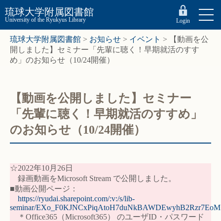
琉球大学附属図書館
University of the Ryukyus Library
Login
琉球大学附属図書館
>
お知らせ
>
イベント
>
【動画を公
開しました】セミナー「先輩に聴く！早期就活のすす
め」のお知らせ（10/24開催）
【動画を公開しました】セミナー
「先輩に聴く！早期就活のすすめ」
のお知らせ（10/24開催）
☆2022年10月26日
録画動画をMicrosoft Stream で公開しました。
■動画公開ページ：
https://ryudai.sharepoint.com/:v:/s/lib-
seminar/EXo_F0KJNCxPiqAtoH7duNkBAWDEwyhB2Rzr7Eo
＊Office365（Microsoft365） のユーザID・パスワード