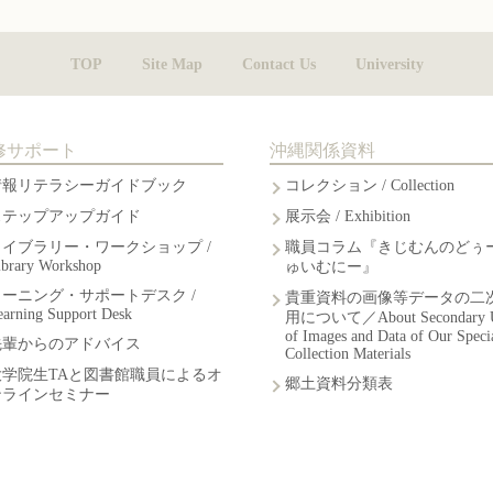
TOP
Site Map
Contact Us
University
修サポート
沖縄関係資料
情報リテラシーガイドブック
コレクション / Collection
ステップアップガイド
展示会 / Exhibition
ライブラリー・ワークショップ /
職員コラム『きじむんのどぅ
ibrary Workshop
ゅいむにー』
ラーニング・サポートデスク /
貴重資料の画像等データの二
earning Support Desk
用について／About Secondary 
of Images and Data of Our Speci
先輩からのアドバイス
Collection Materials
大学院生TAと図書館職員によるオ
郷土資料分類表
ンラインセミナー