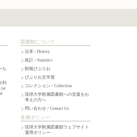
図書館について
沿革 / History
統計 / Statistics
ーち
館報びぶりお
びぶりお文学賞
次利
コレクション / Collection
Use
al
琉球大学附属図書館への支援をお
考えの方へ
問い合わせ / Contact Us
各種ポリシー
琉球大学附属図書館ウェブサイト
運用ポリシー